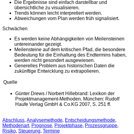
Die Ergebnisse sind einfach darstellbar und
übersichtliche zu visualisieren.
Trends können leicht interpretiert werden.
Abweichungen vom Plan werden früh signalisiert.
Schwächen
Es werden keine Abhängigkeiten von Meilensteinen
untereinander gezeigt.
Meilensteine auf dem kritischen Pfad, die besondere
Bedeutung für die Einhaltung des Endtermins haben,
werden nicht gesondert ausgewiesen.
Generelles Problem aus historischen Daten die
zukünftige Entwicklung zu extrapolieren.
Quelle
Günter Drews / Norbert Hillebrand: Lexikon der
Projektmanagement-Methoden. München: Rudolf
Haufe Verlag GmbH & Co.KG 2007, S. 251 ff.
Abschluss
,
Analysemethode
,
Entscheidungsmethode
,
Methodenart
,
Prognose
,
Projektphase
,
Prozessgruppe
,
Risiko
,
Steuerung
,
Termine