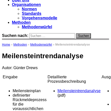
Über uns
Organisationen
Normen
Standards
Vorgehensmodelle
Methoden
Methodenwürfel
Suchen nach:
Home
»
Methoden
»
Methodenwürfel
»
Meilensteintrendanalyse
Meilensteintrendanalyse
Autor: Günter Drews
Eingabe
Detaillierte
Ausg
Prozessbeschreibung
Meilensteinplan
Meilensteintrendanalyse
definierter
(pdf)
Rückmeldeprozess
für die
voraussichtlichen