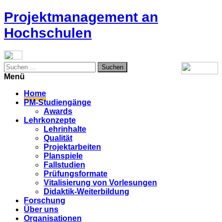
Zum
Projektmanagement an
Inhalt
Hochschulen
springen
Suchen
nach:
Menü
Home
PM-Studiengänge
Awards
Lehrkonzepte
Lehrinhalte
Qualität
Projektarbeiten
Planspiele
Fallstudien
Prüfungsformate
Vitalisierung von Vorlesungen
Didaktik-Weiterbildung
Forschung
Über uns
Organisationen