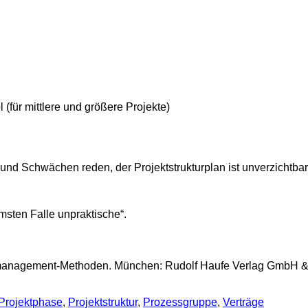
 (für mittlere und größere Projekte)
d Schwächen reden, der Projektstrukturplan ist unverzichtbar
msten Falle unpraktische“.
management-Methoden. München: Rudolf Haufe Verlag GmbH & Co.K
Projektphase
,
Projektstruktur
,
Prozessgruppe
,
Verträge