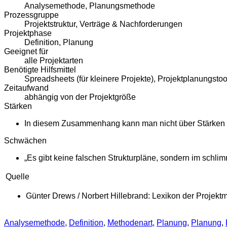
Analysemethode, Planungsmethode
Prozessgruppe
Projektstruktur, Verträge & Nachforderungen
Projektphase
Definition, Planung
Geeignet für
alle Projektarten
Benötigte Hilfsmittel
Spreadsheets (für kleinere Projekte), Projektplanungstool
Zeitaufwand
abhängig von der Projektgröße
Stärken
In diesem Zusammenhang kann man nicht über Stärken un
Schwächen
„Es gibt keine falschen Strukturpläne, sondern im schlim
Quelle
Günter Drews / Norbert Hillebrand: Lexikon der Projekt
Analysemethode
,
Definition
,
Methodenart
,
Planung
,
Planung
,