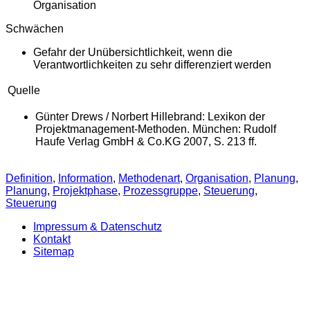
Organisation
Schwächen
Gefahr der Unübersichtlichkeit, wenn die
Verantwortlichkeiten zu sehr differenziert werden
Quelle
Günter Drews / Norbert Hillebrand: Lexikon der
Projektmanagement-Methoden. München: Rudolf
Haufe Verlag GmbH & Co.KG 2007, S. 213 ff.
Definition
,
Information
,
Methodenart
,
Organisation
,
Planung
,
Planung
,
Projektphase
,
Prozessgruppe
,
Steuerung
,
Steuerung
Impressum & Datenschutz
Kontakt
Sitemap