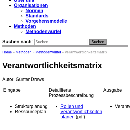
Über uns
Organisationen
Normen
Standards
Vorgehensmodelle
Methoden
Methodenwürfel
Suchen nach:
Home
»
Methoden
»
Methodenwürfel
»
Verantwortlichkeitsmatrix
Verantwortlichkeitsmatrix
Autor: Günter Drews
Eingabe
Detaillierte
Ausgabe
Prozessbeschreibung
Strukturplanung
Rollen und
Verantw
Ressourceplan
Verantwortlichkeiten
planen
(pdf)