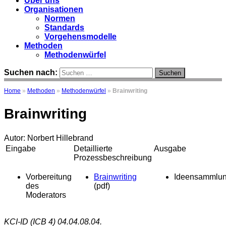
Über uns
Organisationen
Normen
Standards
Vorgehensmodelle
Methoden
Methodenwürfel
Suchen nach:
Home
»
Methoden
»
Methodenwürfel
»
Brainwriting
Brainwriting
Autor: Norbert Hillebrand
Eingabe
Detaillierte
Ausgabe
Prozessbeschreibung
Vorbereitung
Brainwriting
Ideensammlu
des
(pdf)
Moderators
KCI-ID (ICB 4) 04.04.08.04.