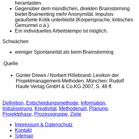
herantasten.
Gegenüber dem mündlichen, direkten Brainstorming
bietet Brainwriting mehr Anonymität. Impulsiv
geäußerte Kritik unterbleibt (Körpersprache, kritisches
Gemurmel o.ä.).
Ein individuelles Arbeitstempo ist möglich.
Schwächen
weniger Spontaneität als beim Brainstorming
Quelle
Günter Drews / Norbert Hillebrand: Lexikon der
Projektmanagement-Methoden. München: Rudolf
Haufe Verlag GmbH & Co.KG 2007, S. 48 ff.
Definition
,
Entscheidungsmethode
,
Information
,
Initialisierung
,
Kreativität
,
Methodenart
,
Planung
,
Projektphase
,
Prozessgruppe
,
Ziele
Impressum & Datenschutz
Kontakt
Sitemap